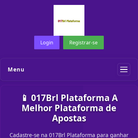
Login
Registrar-se
Menu
📱 017Brl Plataforma A
Melhor Plataforma de
Apostas
Cadastre-se na 017Brl Plataforma para ganhar