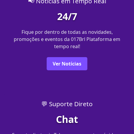
📢 Notícias em Tempo Real
24/7
Fique por dentro de todas as novidades,
promoções e eventos da 017Brl Plataforma em
tempo real!
Ver Notícias
💬 Suporte Direto
Chat